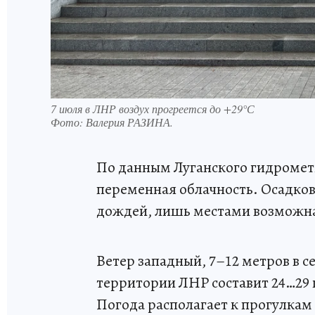
7 июля в ЛНР воздух прогреется до +29°С
Фото:
Валерия РАЗИНА.
По данным Луганского гидрометц
переменная облачность. Осадков
дождей, лишь местами возможна
Ветер западный, 7–12 метров в с
территории ЛНР составит 24…29 г
Погода располагает к прогулкам 