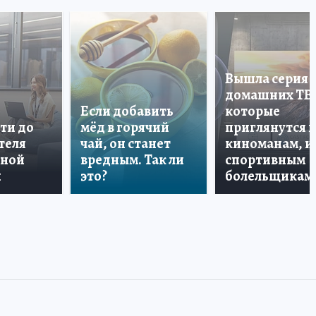
Вышла серия
домашних ТВ
Если добавить
которые
ти до
мёд в горячий
приглянутся 
теля
чай, он станет
киноманам, и
дной
вредным. Так ли
спортивным
и
это?
болельщикам