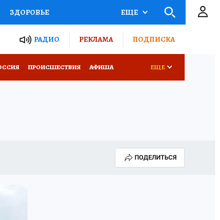
ЗДОРОВЬЕ
ЕЩЕ
ТЫ РОССИИ
РАДИО
РЕКЛАМА
ПОДПИСКА
КРЕТЫ
ПУТЕВОДИТЕЛЬ
ОССИЯ
ПРОИСШЕСТВИЯ
АФИША
ЕЩЕ
 ЖЕЛЕЗА
ТУРИЗМ
Д ПОТРЕБИТЕЛЯ
ВСЕ О КП
ПОДЕЛИТЬСЯ