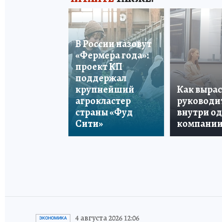
В России назовут
«Фермера года»:
проект КП
поддержал
крупнейший
Как вырас
агрокластер
руководи
страны «Фуд
внутри о
Сити»
компани
4 августа 2026 12:06
ЭКОНОМИКА