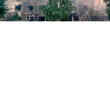
Фото: канал Л.Пасечника в Мах
Трое пострадавших в результате атаки
беспилотника на Старобельский
педагогический колледж продолжают
лечение. Об этом сообщили в Министерстве
здравоохранения ЛНР.
По словам начальника департамента
организации медицинской помощи,
медицины катастроф, образования и науки
Минздрава ЛНР Максима Сидоренко, одна из