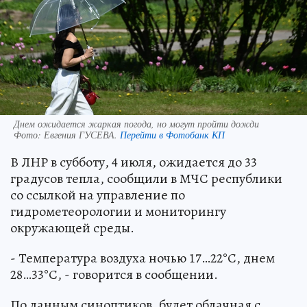
Днем ожидается жаркая погода, но могут пройти дожди
Фото:
Евгения ГУСЕВА.
Перейти в Фотобанк КП
В ЛНР в субботу, 4 июля, ожидается до 33
градусов тепла, сообщили в МЧС республики
со ссылкой на управление по
гидрометеорологии и мониторингу
окружающей среды.
- Температура воздуха ночью 17…22°С, днем
28…33°С, - говорится в сообщении.
По данным синоптиков, будет облачная с