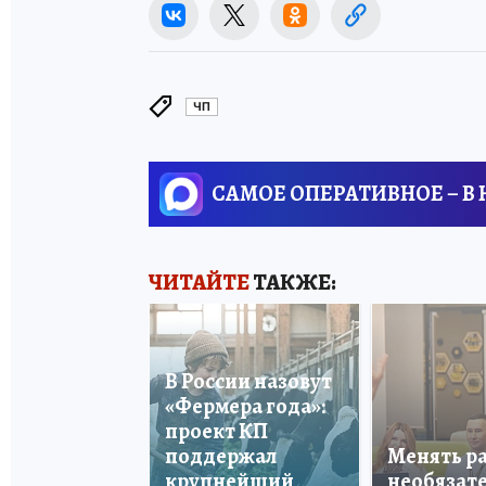
ЧП
САМОЕ ОПЕРАТИВНОЕ – В
ЧИТАЙТЕ
ТАКЖЕ:
В России назовут
«Фермера года»:
проект КП
поддержал
Менять р
крупнейший
необязате