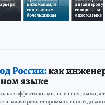
карьеры
киноманам, и
дизайнеров у
спортивным
говорить на
и
болельщикам
одном языке
од России:
как инженер
дном языке
только эффективными, но и понятными, а 
 эти задачи решает промышленный дизайн