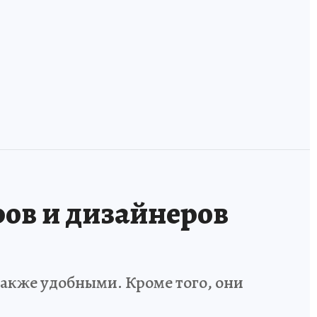
чат
— и больше уже
ручные, а тайга
никогда не
встречается с
включится?
Европой
ов и дизайнеров
также удобными. Кроме того, они