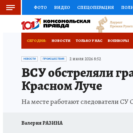
ФОТО
ВИДЕО
СПЕЦОПЕРАЦИЯ
ПОЛ
СОЦПОДДЕРЖКА
НАУКА
СПОРТ
КО
ВЫБОР ЭКСПЕРТОВ
ДОКТОР
ФИНАНС
СЕГОДНЯ:
НОВОСТИ
ТОЛЬКО У НАС
ВОЕНКОРЫ
КНИЖНАЯ ПОЛКА
ПРОГНОЗЫ НА СПОРТ
ИСПЫТАНО НА СЕБЕ
2 июля 2026 8:52
НОВОСТИ
ПРОИСШЕСТВИЯ
ВСУ обстреляли гр
ПРЕСС-ЦЕНТР
НЕДВИЖИМОСТЬ
ТЕЛЕ
Красном Луче
РАДИО КП
РЕКЛАМА
ТЕСТЫ
НОВОЕ 
На месте работают следователи СУ 
Валерия РАЗИНА