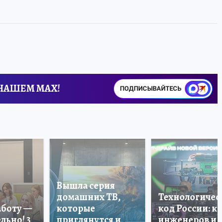
 НАШЕМ MAX!
ПОДПИСЫВАЙТЕСЬ
Вышла серия
домашних ТВ,
Технологичес
аботу —
которые
код России: к
льно! 3
приглянутся и
инженеров и