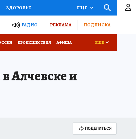
ЗДОРОВЬЕ
ЕЩЕ
ТЫ РОССИИ
РАДИО
РЕКЛАМА
ПОДПИСКА
КРЕТЫ
ПУТЕВОДИТЕЛЬ
ОССИЯ
ПРОИСШЕСТВИЯ
АФИША
ЕЩЕ
 ЖЕЛЕЗА
ТУРИЗМ
в Алчевске и
Д ПОТРЕБИТЕЛЯ
ВСЕ О КП
ПОДЕЛИТЬСЯ