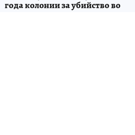
года колонии за убийство во
время застолья
Пьяный конфликт закончился
смертельным ударом ножом и сроком в
колонии
Инна МОРОЗОВА