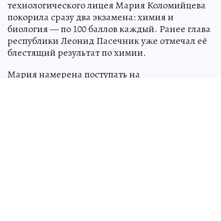
технологического лицея Мария Коломийцева
покорила сразу два экзамена: химия и
биология — по 100 баллов каждый. Ранее глава
республики Леонид Пасечник уже отмечал её
блестящий результат по химии.
Мария намерена поступать на
стоматологический факультет медицинского
вуза. Девушка признаётся:
- Стоматология — это сплав точных наук,
врачебного мастерства и искусства. Я хочу не
просто лечить, а дарить людям красивые
улыбки и уверенность.
Над СССР военные натянули «сетку»
для
пришельцев: как страна 13 лет тайно
искала и изучала инопланетных гостей
НАУКА