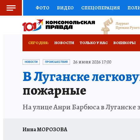
ФОТО
ВИДЕО
СПЕЦОПЕРАЦИЯ
ПОЛ
СОЦПОДДЕРЖКА
НАУКА
СПОРТ
КО
ВЫБОР ЭКСПЕРТОВ
ДОКТОР
ФИНАНС
СЕГОДНЯ:
НОВОСТИ
ТОЛЬКО У НАС
ВОЕНКОРЫ
КНИЖНАЯ ПОЛКА
ПРОГНОЗЫ НА СПОРТ
ИСПЫТАНО НА СЕБЕ
26 июня 2026 17:00
НОВОСТИ
ПРОИСШЕСТВИЯ
В Луганске легков
ПРЕСС-ЦЕНТР
НЕДВИЖИМОСТЬ
ТЕЛЕ
пожарные
РАДИО КП
РЕКЛАМА
ТЕСТЫ
НОВОЕ 
На улице Анри Барбюса в Луганске 
Инна МОРОЗОВА