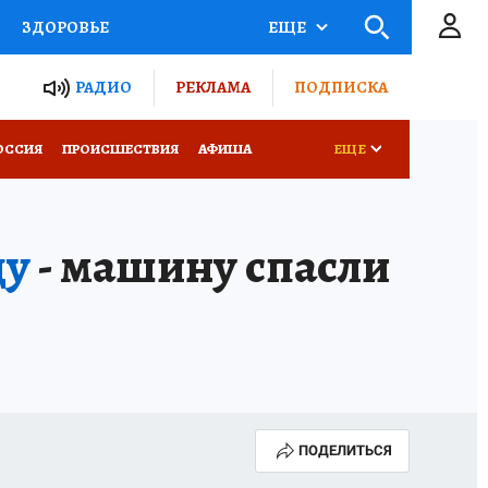
ЗДОРОВЬЕ
ЕЩЕ
ТЫ РОССИИ
РАДИО
РЕКЛАМА
ПОДПИСКА
КРЕТЫ
ПУТЕВОДИТЕЛЬ
ОССИЯ
ПРОИСШЕСТВИЯ
АФИША
ЕЩЕ
 ЖЕЛЕЗА
ТУРИЗМ
ду
- машину спасли
Д ПОТРЕБИТЕЛЯ
ВСЕ О КП
ПОДЕЛИТЬСЯ