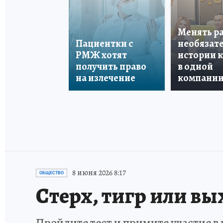
Менять р
Пациентки с
необязате
РМЖ хотят
истории 
получить право
в одной
на излечение
компани
8 июня 2026 8:17
ОБЩЕСТВО
Стерх, тигр или вы
Пройдите тест и примите участие 