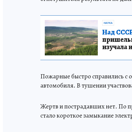
НАУКА
Над СССР
пришельце
изучала 
Пожарные быстро справились с о
автомобиля. В тушении участвов
Жертв и пострадавших нет. По п
стало короткое замыкание элек