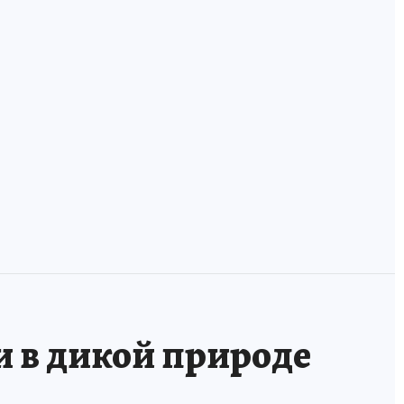
ха
В России
У фанзы лежала
появилась
оморочка и две
банковская карта
мордушки: учим
для волонтеров
удэгейский!
и в дикой природе