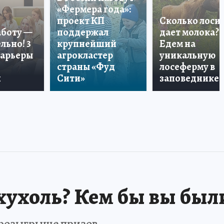
«Фермера года»:
проект КП
Сколько лоси
аботу —
поддержал
дает молока?
льно! 3
крупнейший
Едем на
карьеры
агрокластер
уникальную
страны «Фуд
лосеферму в
и
Сити»
заповеднике!
хухоль? Кем бы вы был
в розыгрыше призов