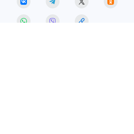
КРИМИНАЛ
ЧИТАЙТЕ НАС В МАХ!
4 июня 2026 15:00
НОВОСТИ
ОБЩЕСТВО
Росгвардия за месяц
уничтожила в ЛНР 46
беспилотников и тысячи
боеприпасов