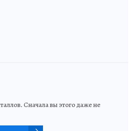
дизайнеров учат
ручные, а тайга
говорить на
встречается с
одном языке
Европой
аллов. Сначала вы этого даже не