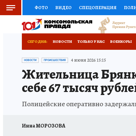
ФОТО
ВИДЕО
СПЕЦОПЕРАЦИЯ
ПОЛ
СОЦПОДДЕРЖКА
НАУКА
СПОРТ
КО
ВЫБОР ЭКСПЕРТОВ
ДОКТОР
ФИНАНС
СЕГОДНЯ:
НОВОСТИ
ТОЛЬКО У НАС
ВОЕНКОРЫ
КНИЖНАЯ ПОЛКА
ПРОГНОЗЫ НА СПОРТ
ИСПЫТАНО НА СЕБЕ
4 июня 2026 15:15
НОВОСТИ
ПРОИСШЕСТВИЯ
Жительница Брянки
ПРЕСС-ЦЕНТР
НЕДВИЖИМОСТЬ
ТЕЛЕ
себе 67 тысяч рубле
РАДИО КП
РЕКЛАМА
ТЕСТЫ
НОВОЕ 
Полицейские оперативно задержали
Инна МОРОЗОВА