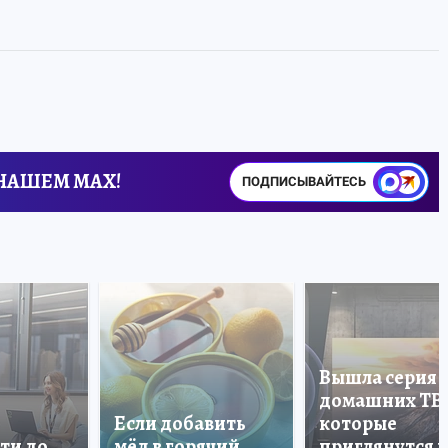
 НАШЕМ MAX!
ПОДПИСЫВАЙТЕСЬ
Вышла серия
домашних ТВ
Если добавить
которые
ти до
мёд в горячий
приглянутся 