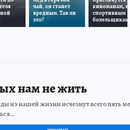
теля
чай, он станет
киноманам, и
дной
вредным. Так ли
спортивным
и
это?
болельщикам
рых нам не жить
ды из нашей жизни исчезнут всего пять мет
ться…