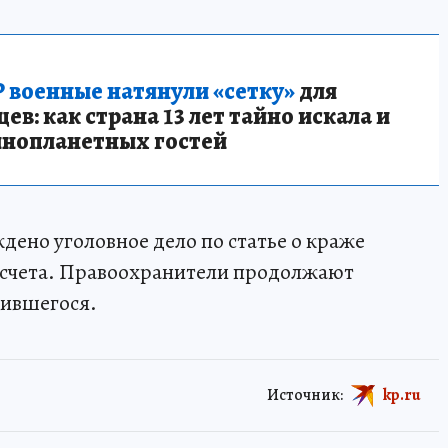
 военные натянули «сетку»
для
в: как страна 13 лет тайно искала и
инопланетных гостей
ено уголовное дело по статье о краже
о счета. Правоохранители продолжают
чившегося.
Источник:
kp.ru