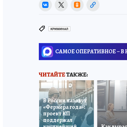
КРИМИНАЛ
САМОЕ ОПЕРАТИВНОЕ – В
ЧИТАЙТЕ
ТАКЖЕ:
В России назовут
«Фермера года»:
проект КП
поддержал
крупнейший
Как вырас