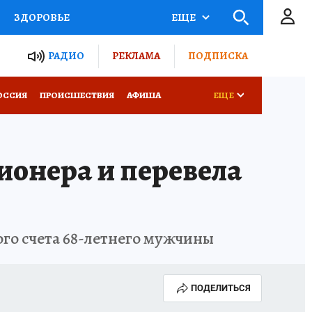
ЗДОРОВЬЕ
ЕЩЕ
ТЫ РОССИИ
РАДИО
РЕКЛАМА
ПОДПИСКА
КРЕТЫ
ПУТЕВОДИТЕЛЬ
ОССИЯ
ПРОИСШЕСТВИЯ
АФИША
ЕЩЕ
 ЖЕЛЕЗА
ТУРИЗМ
ионера и перевела
Д ПОТРЕБИТЕЛЯ
ВСЕ О КП
го счета 68-летнего мужчины
ПОДЕЛИТЬСЯ