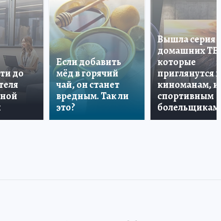
Вышла серия
домашних ТВ
Если добавить
которые
ти до
мёд в горячий
приглянутся 
теля
чай, он станет
киноманам, и
дной
вредным. Так ли
спортивным
и
это?
болельщикам