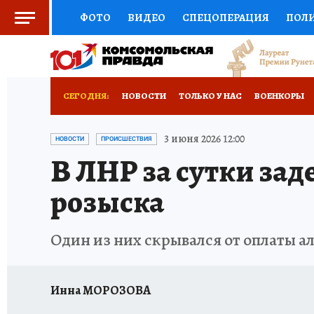
ФОТО
ВИДЕО
СПЕЦОПЕРАЦИЯ
ПОЛ
СОЦПОДДЕРЖКА
НАУКА
СПОРТ
КО
ВЫБОР ЭКСПЕРТОВ
ДОКТОР
ФИНАНС
СЕГОДНЯ:
НОВОСТИ
ТОЛЬКО У НАС
ВОЕНКОРЫ
КНИЖНАЯ ПОЛКА
ПРОГНОЗЫ НА СПОРТ
ИСПЫТАНО НА СЕБЕ
3 июня 2026 12:00
НОВОСТИ
ПРОИСШЕСТВИЯ
В ЛНР за сутки за
ПРЕСС-ЦЕНТР
НЕДВИЖИМОСТЬ
ТЕЛЕ
розыска
РАДИО КП
РЕКЛАМА
ТЕСТЫ
НОВОЕ 
Один из них скрывался от оплаты ал
Инна МОРОЗОВА