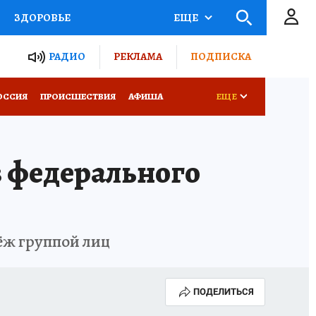
ЗДОРОВЬЕ
ЕЩЕ
ТЫ РОССИИ
РАДИО
РЕКЛАМА
ПОДПИСКА
КРЕТЫ
ПУТЕВОДИТЕЛЬ
ОССИЯ
ПРОИСШЕСТВИЯ
АФИША
ЕЩЕ
 ЖЕЛЕЗА
ТУРИЗМ
з федерального
Д ПОТРЕБИТЕЛЯ
ВСЕ О КП
бёж группой лиц
ПОДЕЛИТЬСЯ