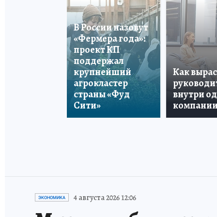
В России назовут
«Фермера года»:
проект КП
поддержал
крупнейший
Как вырас
агрокластер
руководи
страны «Фуд
внутри о
Сити»
компани
4 августа 2026 12:06
ЭКОНОМИКА