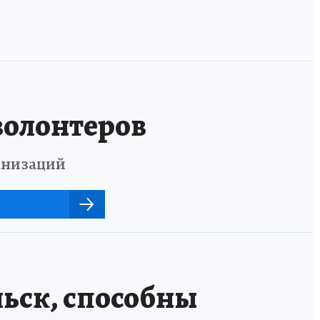
волонтеров
анизаций
ьск, способны