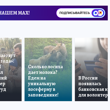
 НАШЕМ MAX!
ПОДПИСЫВАЙТЕСЬ
назовут
года»:
П
Сколько лосиха
ал
дает молока?
ший
Едем на
В России
тер
уникальную
появилась
Фуд
лосеферму в
банковская к
заповеднике!
для волонтер