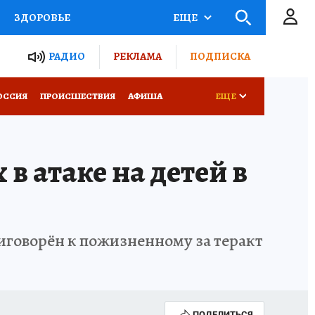
ЗДОРОВЬЕ
ЕЩЕ
ТЫ РОССИИ
РАДИО
РЕКЛАМА
ПОДПИСКА
КРЕТЫ
ПУТЕВОДИТЕЛЬ
ОССИЯ
ПРОИСШЕСТВИЯ
АФИША
ЕЩЕ
 ЖЕЛЕЗА
ТУРИЗМ
в атаке на детей в
Д ПОТРЕБИТЕЛЯ
ВСЕ О КП
говорён к пожизненному за теракт
ПОДЕЛИТЬСЯ