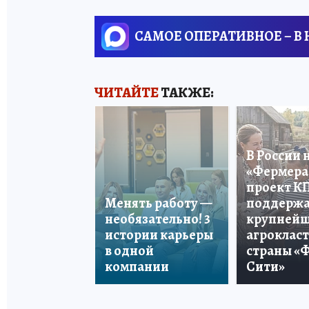
САМОЕ ОПЕРАТИВНОЕ – В
ЧИТАЙТЕ
ТАКЖЕ:
В России 
«Фермера 
проект К
Менять работу —
поддерж
необязательно! 3
крупней
истории карьеры
агроклас
в одной
страны «
компании
Сити»