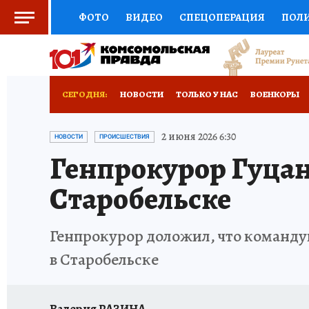
ФОТО
ВИДЕО
СПЕЦОПЕРАЦИЯ
ПОЛ
СОЦПОДДЕРЖКА
НАУКА
СПОРТ
КО
ВЫБОР ЭКСПЕРТОВ
ДОКТОР
ФИНАНС
СЕГОДНЯ:
НОВОСТИ
ТОЛЬКО У НАС
ВОЕНКОРЫ
КНИЖНАЯ ПОЛКА
ПРОГНОЗЫ НА СПОРТ
ИСПЫТАНО НА СЕБЕ
2 июня 2026 6:30
НОВОСТИ
ПРОИСШЕСТВИЯ
Генпрокурор Гуцан 
ПРЕСС-ЦЕНТР
НЕДВИЖИМОСТЬ
ТЕЛЕ
Старобельске
РАДИО КП
РЕКЛАМА
ТЕСТЫ
НОВОЕ 
Генпрокурор доложил, что команду
в Старобельске
Валерия РАЗИНА