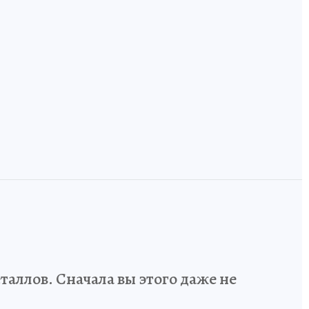
код России: как
и
инженеров и
Земля, где лоси
дизайнеров учат
ручные, а тайга
говорить на
встречается с
одном языке
Европой
аллов. Сначала вы этого даже не