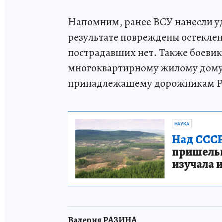
Напомним, ранее ВСУ нанесли уд
результате повреждены остеклени
пострадавших нет. Также боеви
многоквартирному жилому дому 
принадлежащему дорожникам Ру
НАУКА
Над СССР
пришельце
изучала 
Валерия РАЗИНА