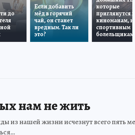
Если добавить
которые
ти до
мёд в горячий
приглянутся 
теля
чай, он станет
киноманам, и
дной
вредным. Так ли
спортивным
и
это?
болельщикам
рых нам не жить
ды из нашей жизни исчезнут всего пять мет
ться…