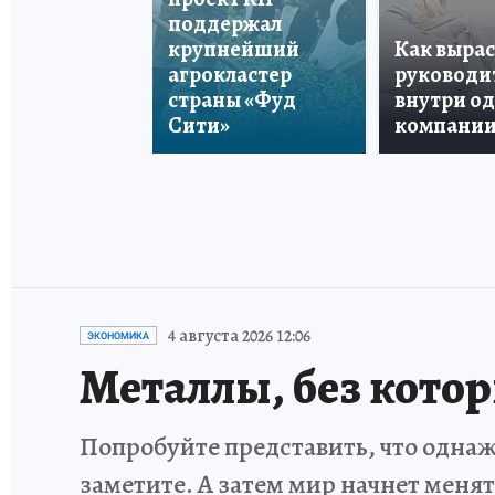
поддержал
крупнейший
Как вырас
агрокластер
руководи
страны «Фуд
внутри о
Сити»
компани
4 августа 2026 12:06
ЭКОНОМИКА
Металлы, без кото
Попробуйте представить, что однаж
заметите. А затем мир начнет меня