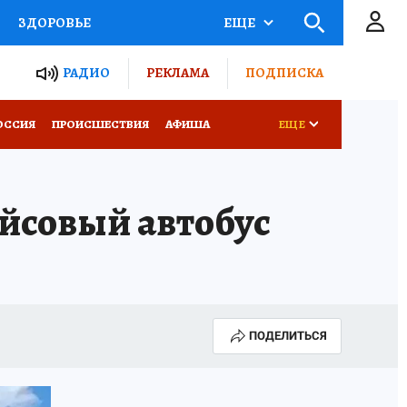
ЗДОРОВЬЕ
ЕЩЕ
ТЫ РОССИИ
РАДИО
РЕКЛАМА
ПОДПИСКА
КРЕТЫ
ПУТЕВОДИТЕЛЬ
ОССИЯ
ПРОИСШЕСТВИЯ
АФИША
ЕЩЕ
 ЖЕЛЕЗА
ТУРИЗМ
йсовый автобус
Д ПОТРЕБИТЕЛЯ
ВСЕ О КП
ПОДЕЛИТЬСЯ