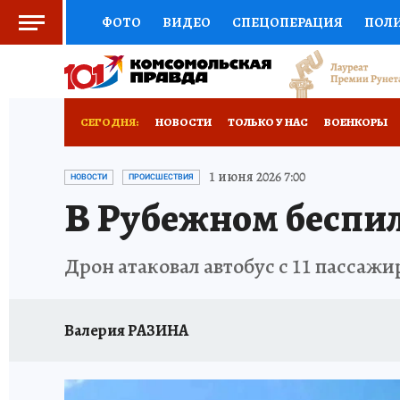
ФОТО
ВИДЕО
СПЕЦОПЕРАЦИЯ
ПОЛ
СОЦПОДДЕРЖКА
НАУКА
СПОРТ
КО
ВЫБОР ЭКСПЕРТОВ
ДОКТОР
ФИНАНС
СЕГОДНЯ:
НОВОСТИ
ТОЛЬКО У НАС
ВОЕНКОРЫ
КНИЖНАЯ ПОЛКА
ПРОГНОЗЫ НА СПОРТ
ИСПЫТАНО НА СЕБЕ
1 июня 2026 7:00
НОВОСТИ
ПРОИСШЕСТВИЯ
В Рубежном беспил
ПРЕСС-ЦЕНТР
НЕДВИЖИМОСТЬ
ТЕЛЕ
РАДИО КП
РЕКЛАМА
ТЕСТЫ
НОВОЕ 
Дрон атаковал автобус с 11 пассаж
Валерия РАЗИНА