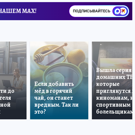
 НАШЕМ MAX!
ПОДПИСЫВАЙТЕСЬ
Вышла серия
домашних ТВ
Если добавить
которые
ти до
мёд в горячий
приглянутся 
теля
чай, он станет
киноманам, и
дной
вредным. Так ли
спортивным
и
это?
болельщикам