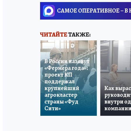
САМОЕ ОПЕРАТИВНОЕ – В
ЧИТАЙТЕ
ТАКЖЕ:
В России назовут
«Фермера года»:
проект КП
поддержал
крупнейший
Как вырас
агрокластер
руководи
страны «Фуд
внутри о
Сити»
компани