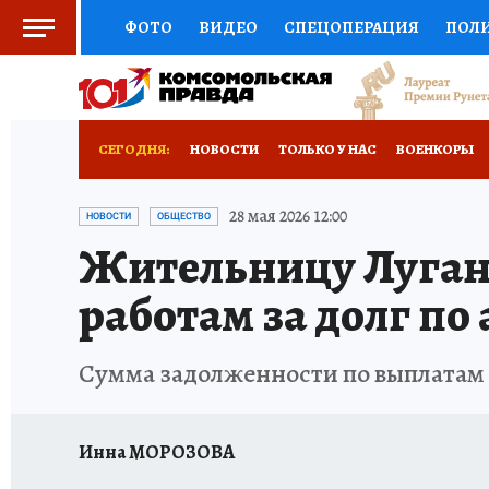
ФОТО
ВИДЕО
СПЕЦОПЕРАЦИЯ
ПОЛ
СОЦПОДДЕРЖКА
НАУКА
СПОРТ
КО
ВЫБОР ЭКСПЕРТОВ
ДОКТОР
ФИНАНС
СЕГОДНЯ:
НОВОСТИ
ТОЛЬКО У НАС
ВОЕНКОРЫ
КНИЖНАЯ ПОЛКА
ПРОГНОЗЫ НА СПОРТ
ИСПЫТАНО НА СЕБЕ
28 мая 2026 12:00
НОВОСТИ
ОБЩЕСТВО
Жительницу Луган
ПРЕСС-ЦЕНТР
НЕДВИЖИМОСТЬ
ТЕЛЕ
работам за долг по
РАДИО КП
РЕКЛАМА
ТЕСТЫ
НОВОЕ 
Сумма задолженности по выплатам 
Инна МОРОЗОВА