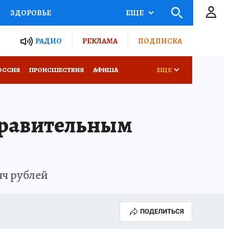
ЗДОРОВЬЕ
ЕЩЕ
ТЫ РОССИИ
РАДИО
РЕКЛАМА
ПОДПИСКА
КРЕТЫ
ПУТЕВОДИТЕЛЬ
ОССИЯ
ПРОИСШЕСТВИЯ
АФИША
ЕЩЕ
 ЖЕЛЕЗА
ТУРИЗМ
правительным
Д ПОТРЕБИТЕЛЯ
ВСЕ О КП
яч рублей
ПОДЕЛИТЬСЯ