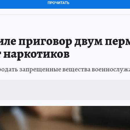
ПРОЧИТАТЬ
силе приговор двум пер
 наркотиков
родать запрещенные вещества военнослу