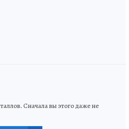
и
инженеров и
Земля, где лоси
дизайнеров учат
ручные, а тайга
говорить на
встречается с
одном языке
Европой
аллов. Сначала вы этого даже не