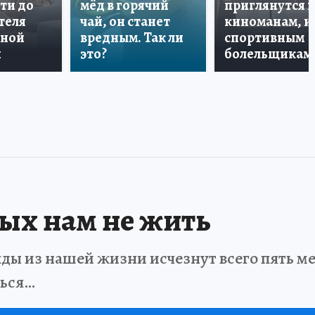
ти до
мёд в горячий
приглянутся 
теля
чай, он станет
киноманам, и
дной
вредным. Так ли
спортивным
и
это?
болельщикам
рых нам не жить
ды из нашей жизни исчезнут всего пять мет
ться…