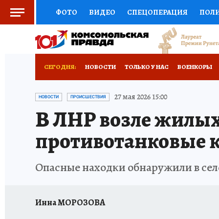
ФОТО
ВИДЕО
СПЕЦОПЕРАЦИЯ
ПОЛ
СОЦПОДДЕРЖКА
НАУКА
СПОРТ
КО
ВЫБОР ЭКСПЕРТОВ
ДОКТОР
ФИНАНС
СЕГОДНЯ:
НОВОСТИ
ТОЛЬКО У НАС
ВОЕНКОРЫ
КНИЖНАЯ ПОЛКА
ПРОГНОЗЫ НА СПОРТ
ИСПЫТАНО НА СЕБЕ
27 мая 2026 15:00
НОВОСТИ
ПРОИСШЕСТВИЯ
В ЛНР возле жилы
ПРЕСС-ЦЕНТР
НЕДВИЖИМОСТЬ
ТЕЛЕ
противотанковые 
РАДИО КП
РЕКЛАМА
ТЕСТЫ
НОВОЕ 
Опасные находки обнаружили в сел
Инна МОРОЗОВА