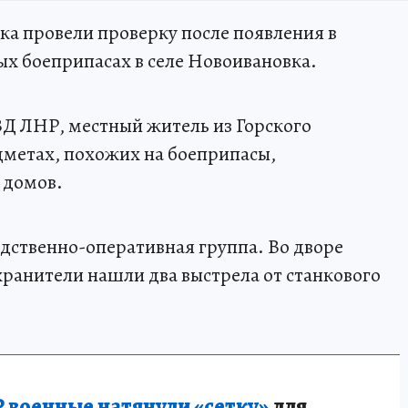
а провели проверку после появления в
х боеприпасах в селе Новоивановка.
Д ЛНР, местный житель из Горского
метах, похожих на боеприпасы,
 домов.
едственно-оперативная группа. Во дворе
ранители нашли два выстрела от станкового
 военные натянули «сетку»
для