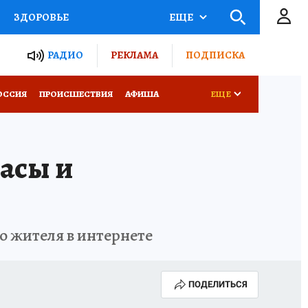
ЗДОРОВЬЕ
ЕЩЕ
ТЫ РОССИИ
РАДИО
РЕКЛАМА
ПОДПИСКА
КРЕТЫ
ПУТЕВОДИТЕЛЬ
ОССИЯ
ПРОИСШЕСТВИЯ
АФИША
ЕЩЕ
 ЖЕЛЕЗА
ТУРИЗМ
асы и
Д ПОТРЕБИТЕЛЯ
ВСЕ О КП
о жителя в интернете
ПОДЕЛИТЬСЯ