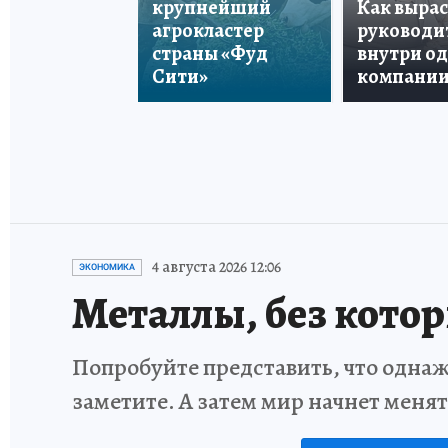
крупнейший
Как вырас
агрокластер
руководи
страны «Фуд
внутри о
Сити»
компани
4 августа 2026 12:06
ЭКОНОМИКА
Металлы, без кото
Попробуйте представить, что однаж
заметите. А затем мир начнет меня