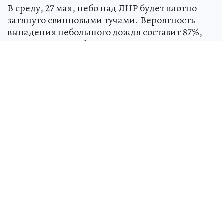
В среду, 27 мая, небо над ЛНР будет плотно
затянуто свинцовыми тучами. Вероятность
выпадения небольшого дождя составит 87%,
при этом осадки будут носить временами
затяжной характер, возвращая в регион
атмосферу ранней весны.
Температура воздуха и скорость
ветра в ЛНР 27 мая
В дневные часы 27 мая воздух в ЛНР прогреется
максимум до плюс 21 градуса, что в сочетании
с высокой влажностью потребует от жителей
выбора более плотной одежды. Ночь на 28 мая
также будет прохладной: столбики
термометров опустятся до 10 градусов выше
нуля, создавая условия для образования
утренней сырости в низинах.