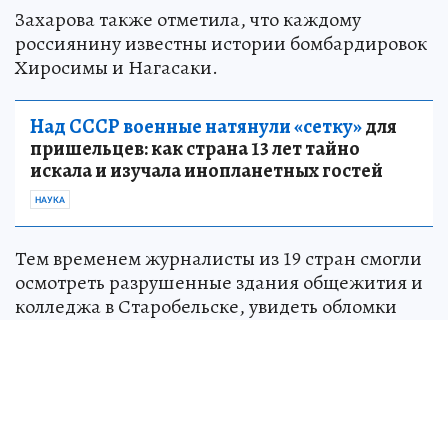
Захарова также отметила, что каждому
россиянину известны истории бомбардировок
Хиросимы и Нагасаки.
Над СССР военные натянули «сетку»
для
пришельцев: как страна 13 лет тайно
искала и изучала инопланетных гостей
НАУКА
Тем временем журналисты из 19 стран смогли
осмотреть разрушенные здания общежития и
колледжа в Старобельске, увидеть обломки
украинских беспилотников и стихийный
мемориал жертвам. Напомним, в результате
теракта ВСУ погиб 21 человек, 44 получили
ранения.
По словам Захаровой, японским журналистам