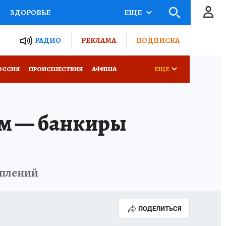
ЗДОРОВЬЕ
ЕЩЕ
ТЫ РОССИИ
РАДИО
РЕКЛАМА
ПОДПИСКА
КРЕТЫ
ПУТЕВОДИТЕЛЬ
ОССИЯ
ПРОИСШЕСТВИЯ
АФИША
ЕЩЕ
 ЖЕЛЕЗА
ТУРИЗМ
ем — банкиры
Д ПОТРЕБИТЕЛЯ
ВСЕ О КП
оплений
ПОДЕЛИТЬСЯ