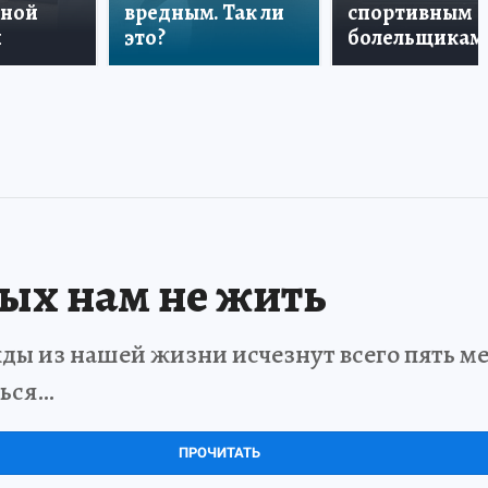
дной
вредным. Так ли
спортивным
и
это?
болельщикам
рых нам не жить
ды из нашей жизни исчезнут всего пять мет
ться…
ПРОЧИТАТЬ