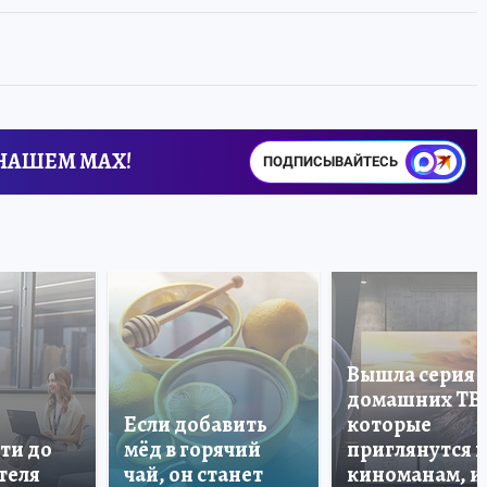
 НАШЕМ MAX!
ПОДПИСЫВАЙТЕСЬ
Вышла серия
домашних ТВ
Если добавить
которые
ти до
мёд в горячий
приглянутся 
теля
чай, он станет
киноманам, и