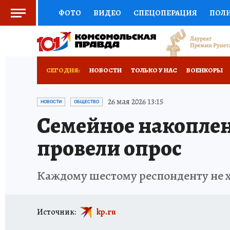
ФОТО
ВИДЕО
СПЕЦОПЕРАЦИЯ
ПОЛ
СОЦПОДДЕРЖКА
НАУКА
СПОРТ
КО
ВЫБОР ЭКСПЕРТОВ
ДОКТОР
ФИНАНС
СЕГОДНЯ:
НОВОСТИ
ТОЛЬКО У НАС
ВОЕНКОРЫ
КНИЖНАЯ ПОЛКА
ПРОГНОЗЫ НА СПОРТ
ИСПЫТАНО НА СЕБЕ
26 мая 2026 13:15
НОВОСТИ
ОБЩЕСТВО
Семейное накопле
ПРЕСС-ЦЕНТР
НЕДВИЖИМОСТЬ
ТЕЛЕ
провели опрос
РАДИО КП
РЕКЛАМА
ТЕСТЫ
НОВОЕ 
Каждому шестому респонденту не х
Источник:
kp.ru