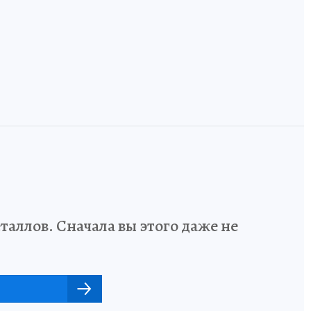
говорить на
встречается с
одном языке
Европой
аллов. Сначала вы этого даже не