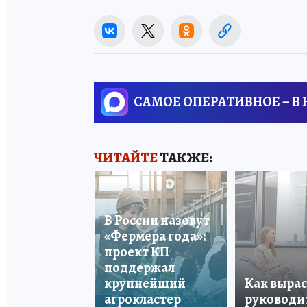
САМОЕ ОПЕРАТИВНОЕ – В
ЧИТАЙТЕ
ТАКЖЕ:
В России назовут
«Фермера года»:
проект КП
поддержал
крупнейший
Как вырас
агрокластер
руководи