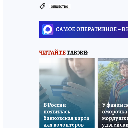
ОБЩЕСТВО
САМОЕ ОПЕРАТИВНОЕ – В
ЧИТАЙТЕ
ТАКЖЕ:
В России
У фанзы 
появилась
оморочка 
банковская карта
мордушки
для волонтеров
удэгейски