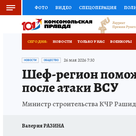
ФОТО
ВИДЕО
СПЕЦОПЕРАЦИЯ
ПОЛ
СОЦПОДДЕРЖКА
НАУКА
СПОРТ
КО
ВЫБОР ЭКСПЕРТОВ
ДОКТОР
ФИНАНС
СЕГОДНЯ:
НОВОСТИ
ТОЛЬКО У НАС
ВОЕНКОРЫ
КНИЖНАЯ ПОЛКА
ПРОГНОЗЫ НА СПОРТ
ИСПЫТАНО НА СЕБЕ
26 мая 2026 7:30
НОВОСТИ
ОБЩЕСТВО
Шеф-регион поможе
ПРЕСС-ЦЕНТР
НЕДВИЖИМОСТЬ
ТЕЛЕ
после атаки ВСУ
РАДИО КП
РЕКЛАМА
ТЕСТЫ
НОВОЕ 
Министр строительства КЧР Рашид 
Валерия РАЗИНА