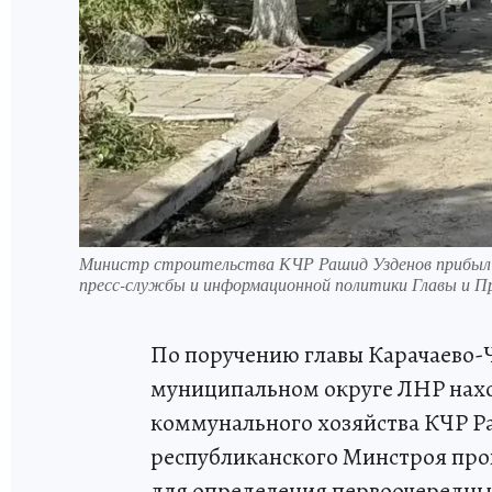
Министр строительства КЧР Рашид Узденов прибыл в
пресс-службы и информационной политики Главы и П
По поручению главы Карачаево-
муниципальном округе ЛНР нахо
коммунального хозяйства КЧР Р
республиканского Минстроя пров
для определения первоочередны