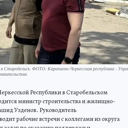
 Старобельск. ФОТО: Карачаево-Черкесская республика - Упра
равительства
Черкесской Республики в Старобельском
дится министр строительства и жилищно-
ашид Узденов. Руководитель
одит рабочие встречи с коллегами из округа
х задач по оказанию поддержки и