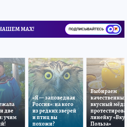
 НАШЕМ MAX!
ПОДПИСЫВАЙТЕСЬ
Выбираем
«Я — заповедная
качественный
лежала
Россия»: на кого
вкусный мёд:
и две
из редких зверей
протестирова
: учим
и птиц вы
линейку «Вкус
й!
похожи?
Польза»