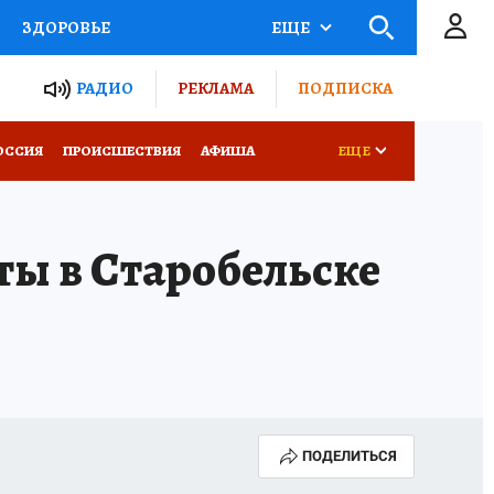
ЗДОРОВЬЕ
ЕЩЕ
ТЫ РОССИИ
РАДИО
РЕКЛАМА
ПОДПИСКА
КРЕТЫ
ПУТЕВОДИТЕЛЬ
ОССИЯ
ПРОИСШЕСТВИЯ
АФИША
ЕЩЕ
 ЖЕЛЕЗА
ТУРИЗМ
ы в Старобельске
Д ПОТРЕБИТЕЛЯ
ВСЕ О КП
ПОДЕЛИТЬСЯ