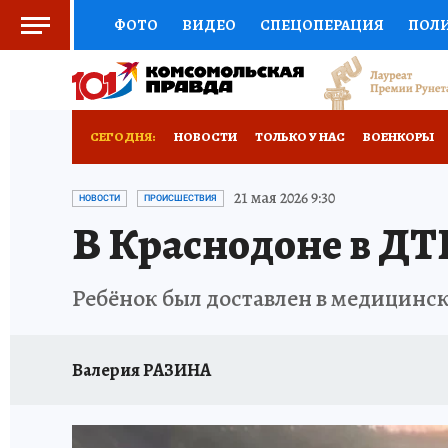
ФОТО
ВИДЕО
СПЕЦОПЕРАЦИЯ
ПОЛ
СОЦПОДДЕРЖКА
НАУКА
СПОРТ
КО
ВЫБОР ЭКСПЕРТОВ
ДОКТОР
ФИНАНС
СЕГОДНЯ:
НОВОСТИ
ТОЛЬКО У НАС
ВОЕНКОРЫ
КНИЖНАЯ ПОЛКА
ПРОГНОЗЫ НА СПОРТ
ИСПЫТАНО НА СЕБЕ
21 мая 2026 9:30
НОВОСТИ
ПРОИСШЕСТВИЯ
В Краснодоне в ДТП
ПРЕСС-ЦЕНТР
НЕДВИЖИМОСТЬ
ТЕЛЕ
РАДИО КП
РЕКЛАМА
ТЕСТЫ
НОВОЕ 
Ребёнок был доставлен в медицинс
Валерия РАЗИНА