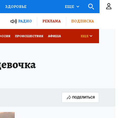
ЗДОРОВЬЕ
ЕЩЕ
ТЫ РОССИИ
РАДИО
РЕКЛАМА
ПОДПИСКА
КРЕТЫ
ПУТЕВОДИТЕЛЬ
ОССИЯ
ПРОИСШЕСТВИЯ
АФИША
ЕЩЕ
 ЖЕЛЕЗА
ТУРИЗМ
девочка
Д ПОТРЕБИТЕЛЯ
ВСЕ О КП
ПОДЕЛИТЬСЯ