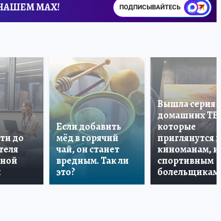
 НАШЕМ MAX!
ПОДПИСЫВАЙТЕСЬ
Вышла серия
домашних ТВ
Если добавить
которые
ти до
мёд в горячий
приглянутся 
теля
чай, он станет
киноманам, и
дной
вредным. Так ли
спортивным
и
это?
болельщикам