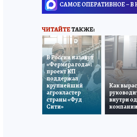
САМОЕ ОПЕРАТИВНОЕ – В
ЧИТАЙТЕ
ТАКЖЕ:
В России назовут
«Фермера года»:
проект КП
поддержал
крупнейший
Как вырас
агрокластер
руководи
страны «Фуд
внутри о
Сити»
компани