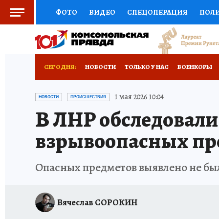
ФОТО
ВИДЕО
СПЕЦОПЕРАЦИЯ
ПОЛ
СОЦПОДДЕРЖКА
НАУКА
СПОРТ
КО
ВЫБОР ЭКСПЕРТОВ
ДОКТОР
ФИНАНС
СЕГОДНЯ:
НОВОСТИ
ТОЛЬКО У НАС
ВОЕНКОРЫ
КНИЖНАЯ ПОЛКА
ПРОГНОЗЫ НА СПОРТ
ИСПЫТАНО НА СЕБЕ
1 мая 2026 10:04
НОВОСТИ
ПРОИСШЕСТВИЯ
В ЛНР обследовали 
ПРЕСС-ЦЕНТР
НЕДВИЖИМОСТЬ
ТЕЛЕ
взрывоопасных пр
РАДИО КП
РЕКЛАМА
ТЕСТЫ
НОВОЕ 
Опасных предметов выявлено не бы
Вячеслав СОРОКИН