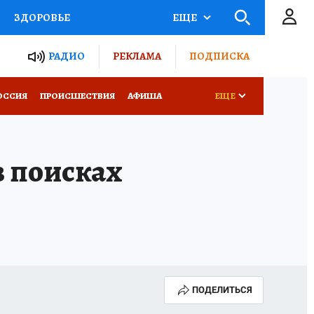
ЗДОРОВЬЕ
ЕЩЕ
ТЫ РОССИИ
РАДИО
РЕКЛАМА
ПОДПИСКА
КРЕТЫ
ПУТЕВОДИТЕЛЬ
ОССИЯ
ПРОИСШЕСТВИЯ
АФИША
ЕЩЕ
 ЖЕЛЕЗА
ТУРИЗМ
в поисках
Д ПОТРЕБИТЕЛЯ
ВСЕ О КП
ПОДЕЛИТЬСЯ