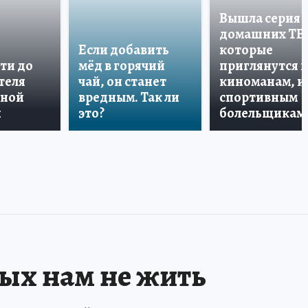
Вышла серия
домашних ТВ
Если добавить
которые
ти до
мёд в горячий
приглянутся 
теля
чай, он станет
киноманам, и
дной
вредным. Так ли
спортивным
и
это?
болельщикам
рых нам не жить