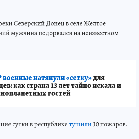
 реки Северский Донец в селе Желтое
ний мужчина подорвался на неизвестном
 военные натянули «сетку»
для
в: как страна 13 лет тайно искала и
инопланетных гостей
шие сутки в республике
тушили
10 пожаров.