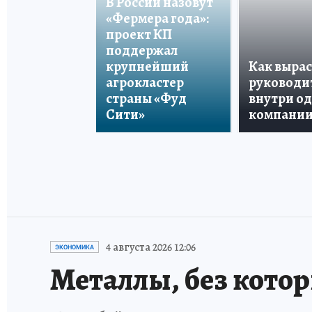
В России назовут
«Фермера года»:
проект КП
поддержал
крупнейший
Как вырас
агрокластер
руководи
страны «Фуд
внутри о
Сити»
компани
4 августа 2026 12:06
ЭКОНОМИКА
Металлы, без кото