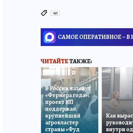
ЧП
САМОЕ ОПЕРАТИВНОЕ – В
ЧИТАЙТЕ
ТАКЖЕ:
В России назовут
«Фермера года»:
проект КП
поддержал
крупнейший
Как вырас
агрокластер
руководи
страны «Фуд
внутри о