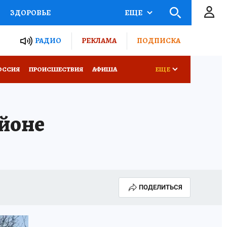
ЗДОРОВЬЕ
ЕЩЕ
ТЫ РОССИИ
РАДИО
РЕКЛАМА
ПОДПИСКА
КРЕТЫ
ПУТЕВОДИТЕЛЬ
ОССИЯ
ПРОИСШЕСТВИЯ
АФИША
ЕЩЕ
 ЖЕЛЕЗА
ТУРИЗМ
айоне
Д ПОТРЕБИТЕЛЯ
ВСЕ О КП
ПОДЕЛИТЬСЯ