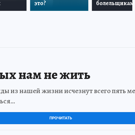
и
это?
болельщикам
рых нам не жить
ды из нашей жизни исчезнут всего пять мет
ться…
ПРОЧИТАТЬ