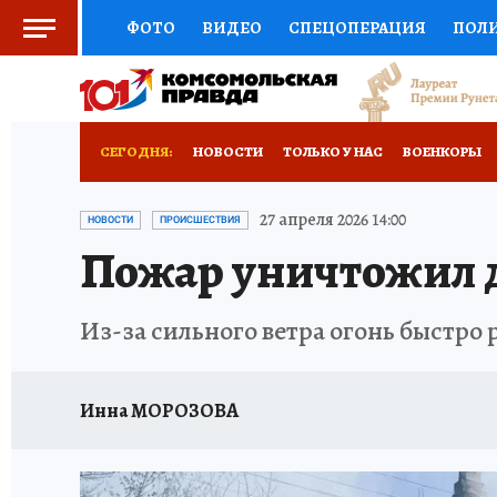
ФОТО
ВИДЕО
СПЕЦОПЕРАЦИЯ
ПОЛ
СОЦПОДДЕРЖКА
НАУКА
СПОРТ
КО
ВЫБОР ЭКСПЕРТОВ
ДОКТОР
ФИНАНС
СЕГОДНЯ:
НОВОСТИ
ТОЛЬКО У НАС
ВОЕНКОРЫ
КНИЖНАЯ ПОЛКА
ПРОГНОЗЫ НА СПОРТ
ИСПЫТАНО НА СЕБЕ
27 апреля 2026 14:00
НОВОСТИ
ПРОИСШЕСТВИЯ
Пожар уничтожил д
ПРЕСС-ЦЕНТР
НЕДВИЖИМОСТЬ
ТЕЛЕ
РАДИО КП
РЕКЛАМА
ТЕСТЫ
НОВОЕ 
Из-за сильного ветра огонь быстро
Инна МОРОЗОВА