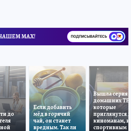
 НАШЕМ MAX!
ПОДПИСЫВАЙТЕСЬ
Вышла серия
домашних ТВ
Если добавить
которые
ти до
мёд в горячий
приглянутся 
теля
чай, он станет
киноманам, и
дной
вредным. Так ли
спортивным