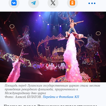
Площадь перед Луганским государственным цирком стала местом
проведения рекордного флешмоба, приуроченного к
Международному дню цирка
Фото:
Алексей БУЛАТОВ.
Перейти в Фотобанк КП