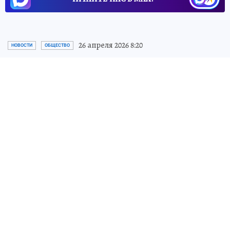
26 апреля 2026 8:20
НОВОСТИ
ОБЩЕСТВО
В Алчевске впервые за десять
лет построят новый жилой
комплекс «Металлург»
До 2028 года в Алчевске возведут восемь
домов, квартиры в которых будут
доступны по льготной ипотеке
Виталий МЕРКУЛОВ