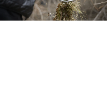
В акции приняли участие более 300 человек
Фото:
Алексей БУЛАТОВ.
Перейти в Фотобанк КП
Жители Луганска присоединились к
Всероссийскому субботнику и провели уборку в
городском парке имени Алексеева. Об этом
сообщила глава города Яна Пащенко.
В акции приняли участие более 300 человек —
сотрудники коммунальных служб,
представители администрации, различных
ведомств, молодёжные организации и
местные жители.