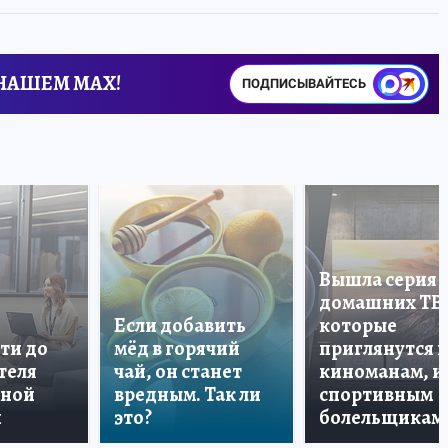
 НАШЕМ MAX!
ПОДПИСЫВАЙТЕСЬ
Вышла серия
домашних ТВ
Если добавить
которые
ти до
мёд в горячий
приглянутся 
теля
чай, он станет
киноманам, и
дной
вредным. Так ли
спортивным
и
это?
болельщикам