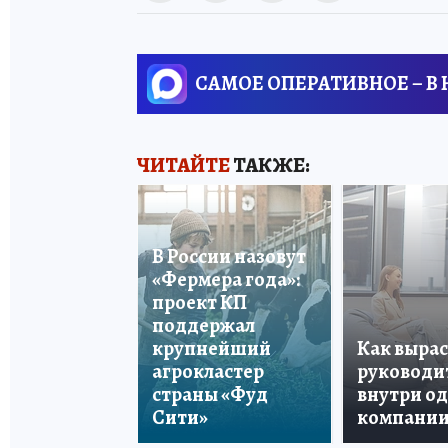
САМОЕ ОПЕРАТИВНОЕ – В
ЧИТАЙТЕ
ТАКЖЕ:
В России назовут
«Фермера года»:
проект КП
поддержал
крупнейший
Как вырас
агрокластер
руководи
страны «Фуд
внутри о
Сити»
компани