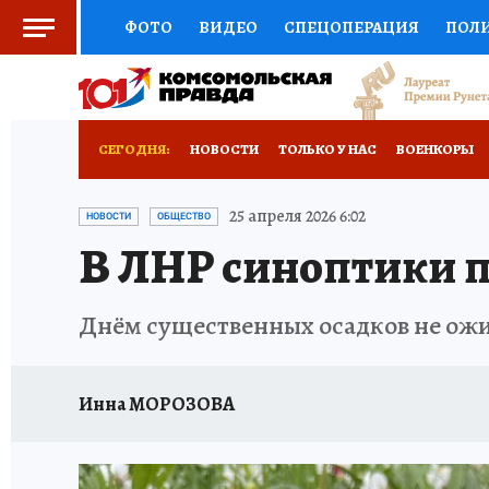
ФОТО
ВИДЕО
СПЕЦОПЕРАЦИЯ
ПОЛ
СОЦПОДДЕРЖКА
НАУКА
СПОРТ
КО
ВЫБОР ЭКСПЕРТОВ
ДОКТОР
ФИНАНС
СЕГОДНЯ:
НОВОСТИ
ТОЛЬКО У НАС
ВОЕНКОРЫ
КНИЖНАЯ ПОЛКА
ПРОГНОЗЫ НА СПОРТ
ИСПЫТАНО НА СЕБЕ
25 апреля 2026 6:02
НОВОСТИ
ОБЩЕСТВО
В ЛНР синоптики 
ПРЕСС-ЦЕНТР
НЕДВИЖИМОСТЬ
ТЕЛЕ
РАДИО КП
РЕКЛАМА
ТЕСТЫ
НОВОЕ 
Днём существенных осадков не ож
Инна МОРОЗОВА