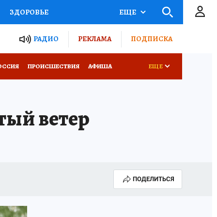
ЗДОРОВЬЕ
ЕЩЕ
ТЫ РОССИИ
РАДИО
РЕКЛАМА
ПОДПИСКА
КРЕТЫ
ПУТЕВОДИТЕЛЬ
ОССИЯ
ПРОИСШЕСТВИЯ
АФИША
ЕЩЕ
 ЖЕЛЕЗА
ТУРИЗМ
тый ветер
Д ПОТРЕБИТЕЛЯ
ВСЕ О КП
ПОДЕЛИТЬСЯ