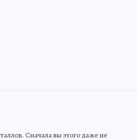
,
Технологический
код России: как
и
инженеров и
Земля, где лоси
дизайнеров учат
ручные, а тайга
говорить на
встречается с
одном языке
Европой
аллов. Сначала вы этого даже не