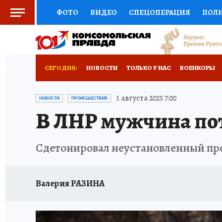
ФОТО
ВИДЕО
СПЕЦОПЕРАЦИЯ
ПОЛ
СОЦПОДДЕРЖКА
НАУКА
СПОРТ
КО
ВЫБОР ЭКСПЕРТОВ
ДОКТОР
ФИНАНС
СЕГОДНЯ:
НОВОСТИ
ТОЛЬКО У НАС
ВОЕНКОРЫ
КНИЖНАЯ ПОЛКА
ПРОГНОЗЫ НА СПОРТ
ИСПЫТАНО НА СЕБЕ
1 августа 2025 7:00
НОВОСТИ
ПРОИСШЕСТВИЯ
В ЛНР мужчина пот
ПРЕСС-ЦЕНТР
НЕДВИЖИМОСТЬ
ТЕЛЕ
РАДИО КП
РЕКЛАМА
ТЕСТЫ
НОВОЕ 
Сдетонировал неустановленный пр
Валерия РАЗИНА