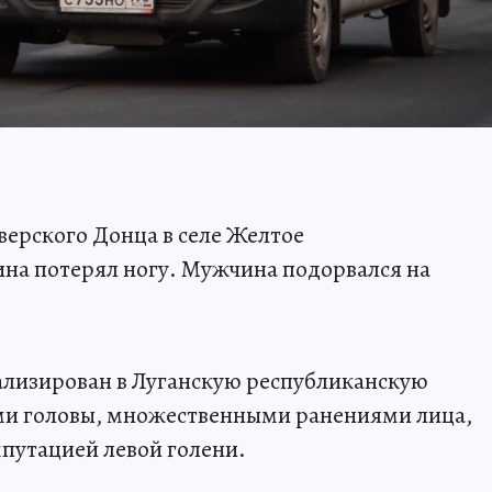
еверского Донца в селе Желтое
на потерял ногу. Мужчина подорвался на
ализирован в Луганскую республиканскую
ми головы, множественными ранениями лица,
ампутацией левой голени.