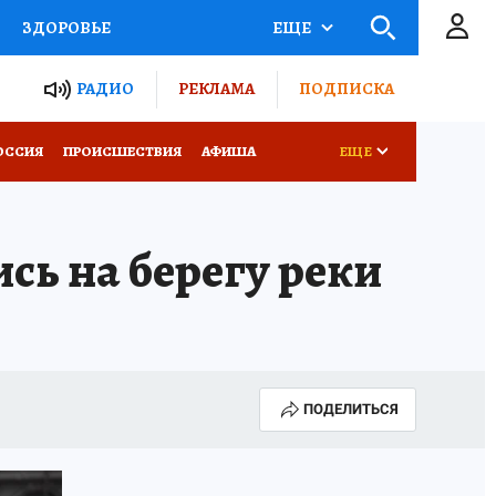
ЗДОРОВЬЕ
ЕЩЕ
ТЫ РОССИИ
РАДИО
РЕКЛАМА
ПОДПИСКА
КРЕТЫ
ПУТЕВОДИТЕЛЬ
ОССИЯ
ПРОИСШЕСТВИЯ
АФИША
ЕЩЕ
 ЖЕЛЕЗА
ТУРИЗМ
сь на берегу реки
Д ПОТРЕБИТЕЛЯ
ВСЕ О КП
ПОДЕЛИТЬСЯ