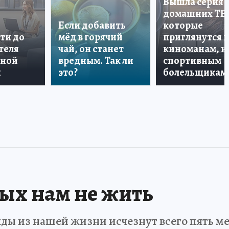
Вышла серия
домашних ТВ
Если добавить
которые
ти до
мёд в горячий
приглянутся 
теля
чай, он станет
киноманам, и
дной
вредным. Так ли
спортивным
и
это?
болельщикам
рых нам не жить
ды из нашей жизни исчезнут всего пять мет