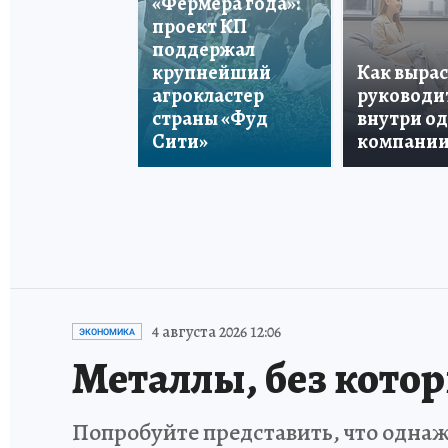
«Фермера года»:
проект КП
поддержал
крупнейший
Как вырас
агрокластер
руководи
страны «Фуд
внутри о
Сити»
компани
4 августа 2026 12:06
ЭКОНОМИКА
Металлы, без кото
Попробуйте представить, что однаж