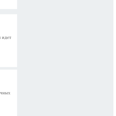
я идет
ичных