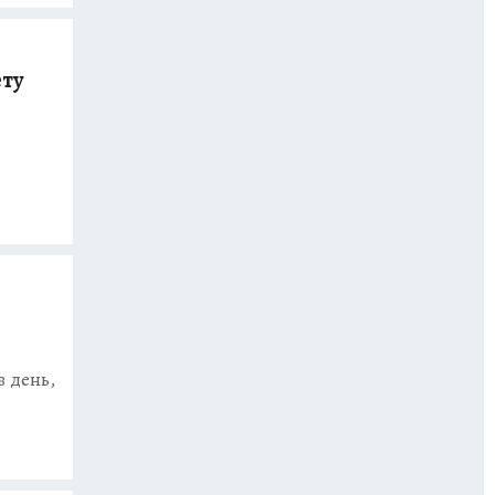
ету
в день,