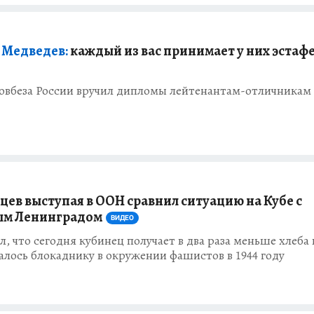
 Медведев:
каждый из вас принимает у них эстаф
овбеза России вручил дипломы лейтенантам-отличникам
цев выступая в ООН сравнил ситуацию на Кубе с
ым Ленинградом
ВИДЕО
, что сегодня кубинец получает в два раза меньше хлеба 
алось блокаднику в окружении фашистов в 1944 году