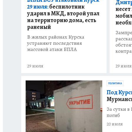
Дмитр
29 июля:
беспилотник
несет 
ударил в МКД, второй упал
мобил
на территорию дома, есть
необх
раненый
Зампре
В жилых районах Курска
рассказ
устраняют последствия
обстоя
массовой атаки БПЛА
контра
29 июля
29 июля
ПОЛИТИКА
Под Курс
Мурманск
За сутки в
погиб
20 июля