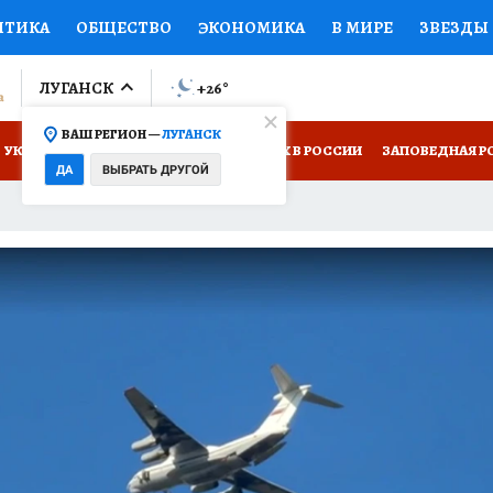
ИТИКА
ОБЩЕСТВО
ЭКОНОМИКА
В МИРЕ
ЗВЕЗДЫ
ЛУМНИСТЫ
ПРОИСШЕСТВИЯ
НАЦИОНАЛЬНЫЕ ПРОЕК
ЛУГАНСК
+26
°
ВАШ РЕГИОН —
ЛУГАНСК
Ы
ОТКРЫВАЕМ МИР
Я ЗНАЮ
СЕМЬЯ
ЖЕНСКИЕ СЕ
УКРАИНА: СВОДКА
КП В МАХ
ОТДЫХ В РОССИИ
ЗАПОВЕДНАЯ Р
ДА
ВЫБРАТЬ ДРУГОЙ
ПРОМОКОДЫ
СЕРИАЛЫ
СПЕЦПРОЕКТЫ
ДЕФИЦИТ
ВИЗОР
КОЛЛЕКЦИИ
КОНКУРСЫ
РАБОТА У НАС
ГИ
НА САЙТЕ