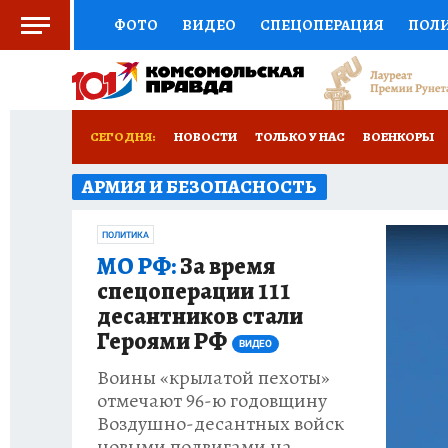
ФОТО
ВИДЕО
СПЕЦОПЕРАЦИЯ
ПОЛ
СОЦПОДДЕРЖКА
НАУКА
СПОРТ
КО
ВЫБОР ЭКСПЕРТОВ
ДОКТОР
ФИНАНС
СЕГОДНЯ:
НОВОСТИ
ТОЛЬКО У НАС
ВОЕНКОРЫ
КНИЖНАЯ ПОЛКА
ПРОГНОЗЫ НА СПОРТ
АРМИЯ И БЕЗОПАСНОСТЬ
ИСПЫТАНО НА СЕБЕ
ПРЕСС-ЦЕНТР
НЕДВИЖИМОСТЬ
ТЕЛЕ
ПОЛИТИКА
МО РФ:
За время
РАДИО КП
РЕКЛАМА
ТЕСТЫ
НОВОЕ 
спецоперации 111
десантников стали
Героями РФ
ВИДЕО
Воины «крылатой пехоты»
отмечают 96-ю годовщину
Воздушно-десантных войск
новыми подвигами на