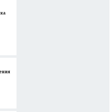
ека
ения