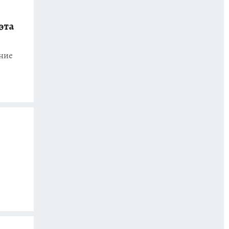
эта
ние