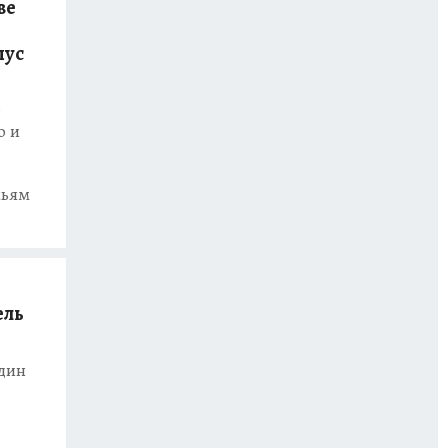
ве
пус
е
ю и
мьям
ель
один