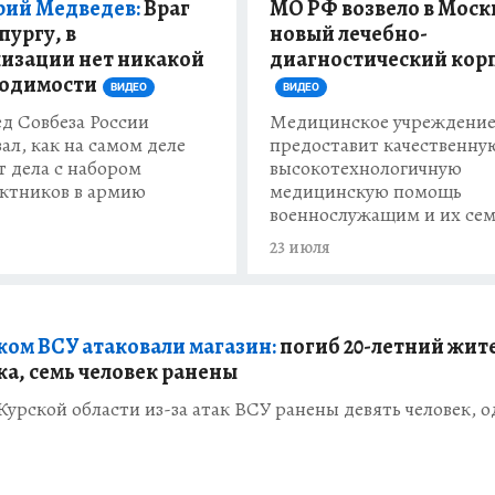
ий Медведев:
Враг
МО РФ возвело в Моск
пургу, в
новый лечебно-
изации нет никакой
диагностический кор
одимости
ВИДЕО
ВИДЕО
д Совбеза России
Медицинское учреждени
ал, как на самом деле
предоставит качественну
т дела с набором
высокотехнологичную
ктников в армию
медицинскую помощь
военнослужащим и их се
23 июля
ком ВСУ атаковали магазин:
погиб 20-летний жит
а, семь человек ранены
 Курской области из-за атак ВСУ ранены девять человек, 