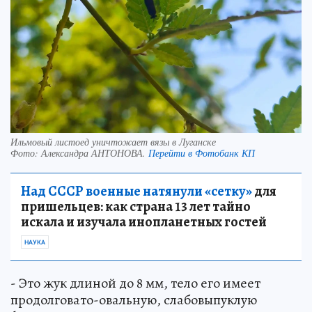
Ильмовый листоед уничтожает вязы в Луганске
Фото:
Александра АНТОНОВА.
Перейти в Фотобанк КП
Над СССР военные натянули «сетку»
для
пришельцев: как страна 13 лет тайно
искала и изучала инопланетных гостей
НАУКА
- Это жук длиной до 8 мм, тело его имеет
продолговато-овальную, слабовыпуклую