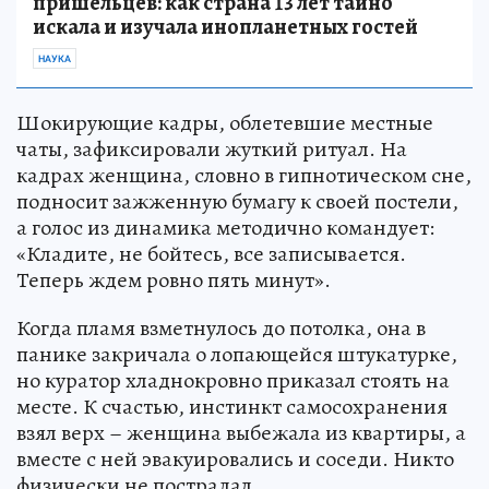
пришельцев: как страна 13 лет тайно
искала и изучала инопланетных гостей
НАУКА
Шокирующие кадры, облетевшие местные
чаты, зафиксировали жуткий ритуал. На
кадрах женщина, словно в гипнотическом сне,
подносит зажженную бумагу к своей постели,
а голос из динамика методично командует:
«Кладите, не бойтесь, все записывается.
Теперь ждем ровно пять минут».
Когда пламя взметнулось до потолка, она в
панике закричала о лопающейся штукатурке,
но куратор хладнокровно приказал стоять на
месте. К счастью, инстинкт самосохранения
взял верх – женщина выбежала из квартиры, а
вместе с ней эвакуировались и соседи. Никто
физически не пострадал.