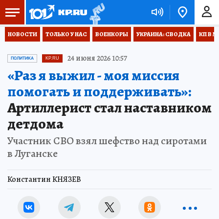
НОВОСТИ
ТОЛЬКО У НАС
ВОЕНКОРЫ
УКРАИНА: СВОДКА
КП В М
24 июня 2026 10:57
ПОЛИТИКА
KP.RU
«Раз я выжил - моя миссия
помогать и поддерживать»:
Артиллерист стал наставником
детдома
Участник СВО взял шефство над сиротами
в Луганске
Константин КНЯЗЕВ