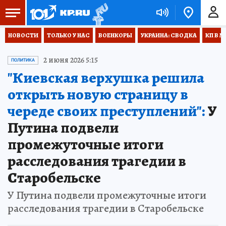
НОВОСТИ
ТОЛЬКО У НАС
ВОЕНКОРЫ
УКРАИНА: СВОДКА
КП В М
2 июня 2026 5:15
ПОЛИТИКА
"Киевская верхушка решила
открыть новую страницу в
череде своих преступлений":
У
Путина подвели
промежуточные итоги
расследования трагедии в
Старобельске
У Путина подвели промежуточные итоги
расследования трагедии в Старобельске