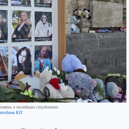
амять о погибших студентах
отобанк КП