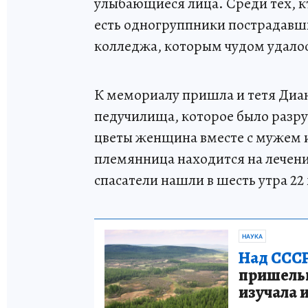
улыбающиеся лица. Среди тех, кт
есть одногруппники пострадавши
колледжа, которым чудом удалос
К мемориалу пришла и тетя Диа
педучилища, которое было разр
цветы женщина вместе с мужем и
племянница находится на лечени
спасатели нашли в шесть утра 22
НАУКА
Над СССР
пришельце
изучала 