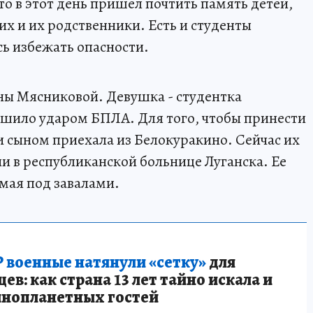
о в этот день пришел почтить память детей,
х и их родственники. Есть и студенты
ь избежать опасности.
ны Мясниковой. Девушка - студентка
ушило ударом БПЛА. Для того, чтобы принести
 сыном приехала из Белокуракино. Сейчас их
и в республиканской больнице Луганска. Ее
 мая под завалами.
 военные натянули «сетку»
для
в: как страна 13 лет тайно искала и
инопланетных гостей