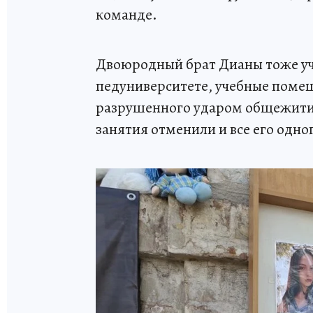
команде.
Двоюродный брат Дианы тоже учи
педуниверситете, учебные помещ
разрушенного ударом общежития. 
занятия отменили и все его одн