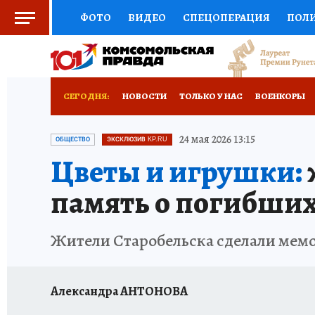
ФОТО
ВИДЕО
СПЕЦОПЕРАЦИЯ
ПОЛ
СОЦПОДДЕРЖКА
НАУКА
СПОРТ
КО
ВЫБОР ЭКСПЕРТОВ
ДОКТОР
ФИНАНС
СЕГОДНЯ:
НОВОСТИ
ТОЛЬКО У НАС
ВОЕНКОРЫ
КНИЖНАЯ ПОЛКА
ПРОГНОЗЫ НА СПОРТ
ИСПЫТАНО НА СЕБЕ
24 мая 2026 13:15
ОБЩЕСТВО
ЭКСКЛЮЗИВ KP.RU
Цветы и игрушки:
ПРЕСС-ЦЕНТР
НЕДВИЖИМОСТЬ
ТЕЛЕ
память о погибших
РАДИО КП
РЕКЛАМА
ТЕСТЫ
НОВОЕ 
Жители Старобельска сделали мемо
Александра АНТОНОВА