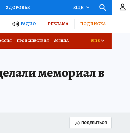
ЗДОРОВЬЕ
ЕЩЕ
ТЫ РОССИИ
РАДИО
РЕКЛАМА
ПОДПИСКА
КРЕТЫ
ПУТЕВОДИТЕЛЬ
ОССИЯ
ПРОИСШЕСТВИЯ
АФИША
ЕЩЕ
 ЖЕЛЕЗА
ТУРИЗМ
делали мемориал в
Д ПОТРЕБИТЕЛЯ
ВСЕ О КП
ПОДЕЛИТЬСЯ