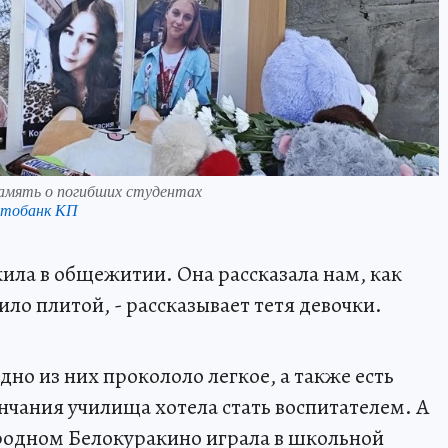
амять о погибших студентах
отобанк КП
 жила в общежитии. Она рассказала нам, как
ило плитой, - рассказывает тетя девочки.
дно из них прокололо легкое, а также есть
нчания училища хотела стать воспитателем. А
 родном Белокуракино играла в школьной