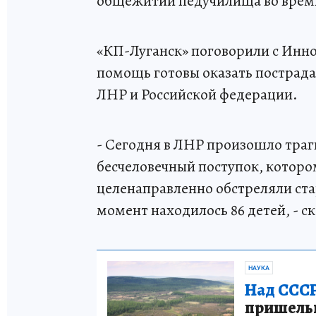
общежитии педучилища во время
«КП-Луганск» поговорили с Инно
помощь готовы оказать пострад
ЛНР и Российской федерации.
- Сегодня в ЛНР произошло траг
бесчеловечный поступок, которо
целенаправленно обстреляли ста
момент находилось 86 детей, - с
НАУКА
Над СССР
пришельце