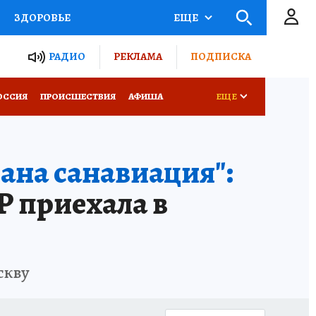
ЗДОРОВЬЕ
ЕЩЕ
ТЫ РОССИИ
РАДИО
РЕКЛАМА
ПОДПИСКА
КРЕТЫ
ПУТЕВОДИТЕЛЬ
ОССИЯ
ПРОИСШЕСТВИЯ
АФИША
ЕЩЕ
 ЖЕЛЕЗА
ТУРИЗМ
вана санавиация":
Д ПОТРЕБИТЕЛЯ
ВСЕ О КП
 приехала в
скву