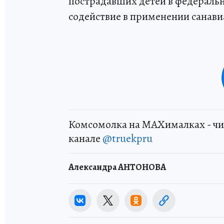
пострадавших детей в федеральн
содействие в применении санави
Комсомолка на MAXималках - чи
канале
@truekpru
Александра АНТОНОВА