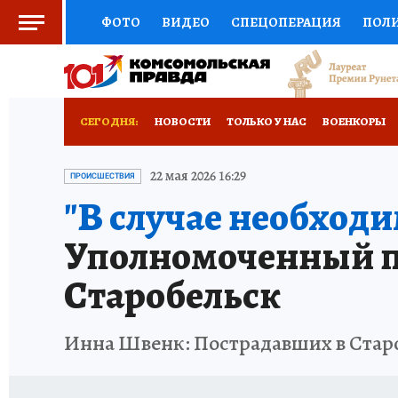
ФОТО
ВИДЕО
СПЕЦОПЕРАЦИЯ
ПОЛ
СОЦПОДДЕРЖКА
НАУКА
СПОРТ
КО
ВЫБОР ЭКСПЕРТОВ
ДОКТОР
ФИНАНС
СЕГОДНЯ:
НОВОСТИ
ТОЛЬКО У НАС
ВОЕНКОРЫ
КНИЖНАЯ ПОЛКА
ПРОГНОЗЫ НА СПОРТ
ИСПЫТАНО НА СЕБЕ
22 мая 2026 16:29
ПРОИСШЕСТВИЯ
"В случае необходи
ПРЕСС-ЦЕНТР
НЕДВИЖИМОСТЬ
ТЕЛЕ
Уполномоченный по
РАДИО КП
РЕКЛАМА
ТЕСТЫ
НОВОЕ 
Старобельск
Инна Швенк: Пострадавших в Старо