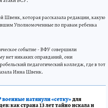
 атаки ВСУ.
й Швенк, которая рассказала редакции, какую
авшим Уполномоченные по правам ребенка
ическое событие - ВФУ совершили
му нет никаких оправданий, они
робельский педагогический колледж, где в тот
казала Инна Швенк.
 военные натянули «сетку»
для
в: как страна 13 лет тайно искала и