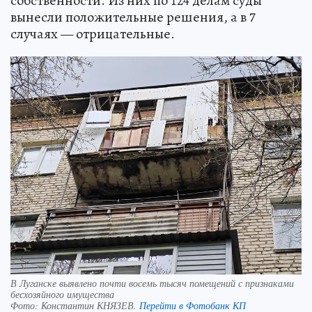
собственности. Из них по 124 делам суды
вынесли положительные решения, а в 7
случаях — отрицательные.
В Луганске выявлено почти восемь тысяч помещений с признаками
бесхозяйного имущества
Фото:
Константин КНЯЗЕВ.
Перейти в Фотобанк КП