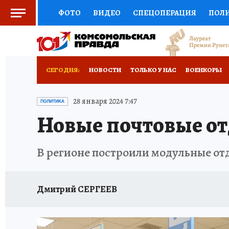
ФОТО
ВИДЕО
СПЕЦОПЕРАЦИЯ
ПОЛ
СОЦПОДДЕРЖКА
НАУКА
СПОРТ
КО
ВЫБОР ЭКСПЕРТОВ
ДОКТОР
ФИНАНС
СЕГОДНЯ:
НОВОСТИ
ТОЛЬКО У НАС
ВОЕНКОРЫ
КНИЖНАЯ ПОЛКА
ПРОГНОЗЫ НА СПОРТ
ИСПЫТАНО НА СЕБЕ
28 января 2024 7:47
ПОЛИТИКА
Новые почтовые от
ПРЕСС-ЦЕНТР
НЕДВИЖИМОСТЬ
ТЕЛЕ
РАДИО КП
РЕКЛАМА
ТЕСТЫ
НОВОЕ 
В регионе построили модульные от
Дмитрий СЕРГЕЕВ