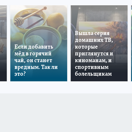
Вышла серия
домашних ТВ,
Если добавить
которые
мёд в горячий
приглянутся и
чай, он станет
киноманам, и
вредным. Так ли
спортивным
это?
болельщикам